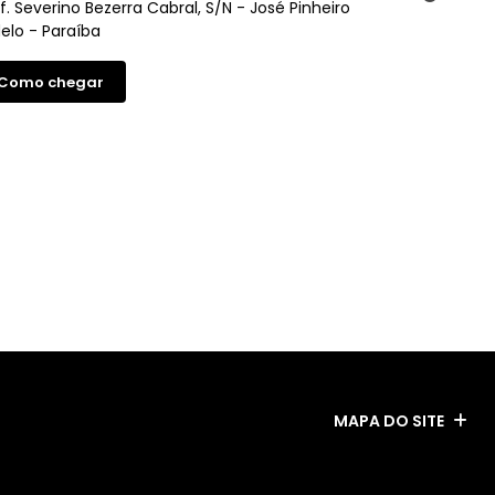
ef. Severino Bezerra Cabral, S/N - José Pinheiro
lo - Paraíba
Como chegar
ESTOQUE
MAPA DO SITE