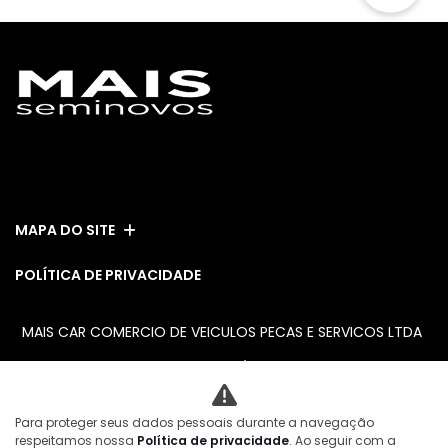
ESTOQUE
MAPA DO SITE
POLÍTICA DE PRIVACIDADE
MAIS CAR COMERCIO DE VEICULOS PECAS E SERVICOS LTDA
CNPJ: 08.111.613/0001-08
No trânsito, enxergar o outro
Para proteger seus dados pessoais durante a navegação
salva vidas.
respeitamos nossa
Política de privacidade
. Ao seguir com a