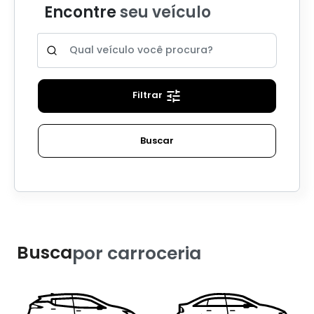
Filtrar
Buscar
Busca
por carroceria
Sedan
Hatch