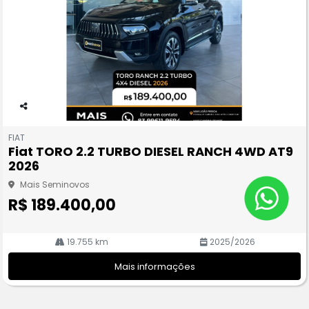
Co
m
FIAT
pa
Fiat TORO 2.2 TURBO DIESEL RANCH 4WD AT9
rtil
2026
he
Mais Seminovos
R$ 189.400,00
19.755 km
2025/2026
Mais informações