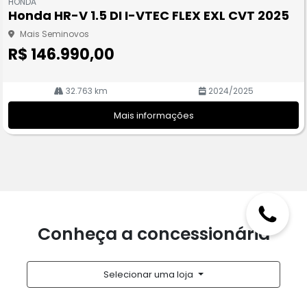
HONDA
pa
Honda HR-V 1.5 DI I-VTEC FLEX EXL CVT 2025
rtil
he
Mais Seminovos
R$ 146.990,00
32.763 km
2024/2025
Mais informações
Conheça a concessionária
Selecionar uma loja