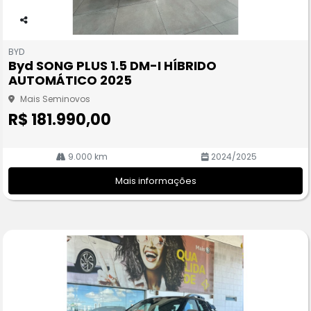
Co
m
BYD
pa
Byd SONG PLUS 1.5 DM-I HÍBRIDO
rtil
AUTOMÁTICO 2025
he
Mais Seminovos
R$ 181.990,00
9.000 km
2024/2025
Mais informações