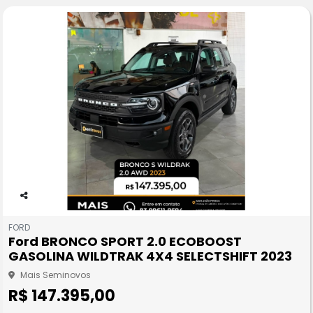
Co
m
FORD
pa
Ford BRONCO SPORT 2.0 ECOBOOST
rtil
GASOLINA WILDTRAK 4X4 SELECTSHIFT 2023
he
Mais Seminovos
R$ 147.395,00