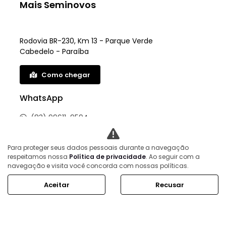
Mais Seminovos
Rodovia BR-230, Km 13 - Parque Verde
Cabedelo - Paraíba
Como chegar
WhatsApp
(83) 99611-9594
HORÁRIOS DE FUNCIONAMENTO
Para proteger seus dados pessoais durante a navegação
respeitamos nossa
Política de privacidade
. Ao seguir com a
Showroom
navegação e visita você concorda com nossas políticas.
Segunda a sexta, das 8h às 18h.
Aceitar
Recusar
Sábado, das 8h às 14h.
Mais informações sobre essa loja