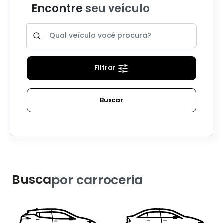
Filtrar
Buscar
Busca
por carroceria
Sedan
Hatch