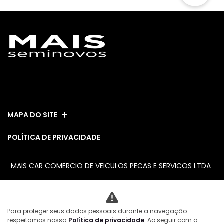
ESTOQUE
MAPA DO SITE
POLÍTICA DE PRIVACIDADE
MAIS CAR COMERCIO DE VEICULOS PECAS E SERVICOS LTDA
CNPJ: 08.111.613/0001-08
No trânsito, enxergar o outro
Para proteger seus dados pessoais durante a navegação
salva vidas.
respeitamos nossa
Política de privacidade
. Ao seguir com a