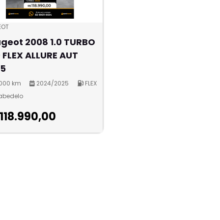
EOT
geot 2008 1.0 TURBO
 FLEX ALLURE AUT
25
.000 km
2024/2025
FLEX
bedelo
 118.990,00