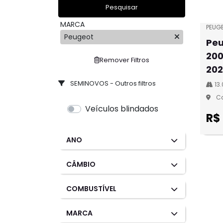
Pesquisar
MARCA
PEUG
Peugeot
Peu
200
Remover Filtros
20
SEMINOVOS - Outros filtros
13
Ca
Veículos blindados
R$
ANO
CÂMBIO
COMBUSTÍVEL
MARCA