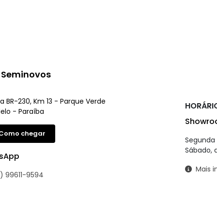
 Seminovos
a BR-230, Km 13 - Parque Verde
HORÁRI
lo - Paraíba
Showro
Como chegar
Segunda a
Sábado, d
sApp
Mais i
) 99611-9594