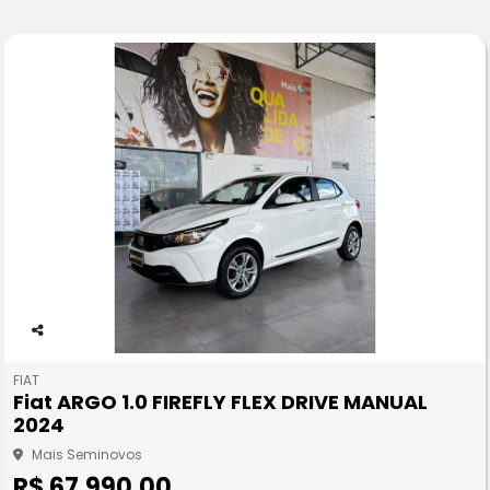
Co
m
FIAT
pa
Fiat ARGO 1.0 FIREFLY FLEX DRIVE MANUAL
rtil
2024
he
Mais Seminovos
R$ 67.990,00