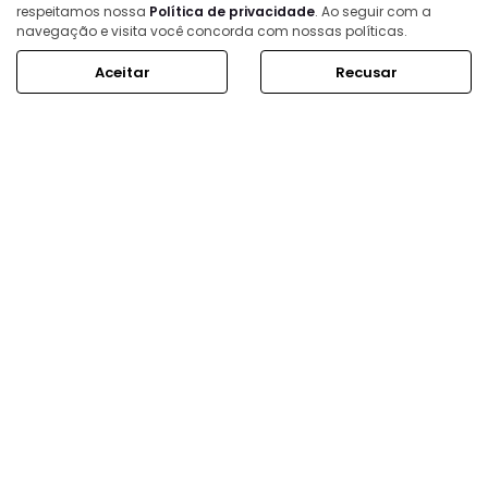
respeitamos nossa
Política de privacidade
. Ao seguir com a
Showroom
navegação e visita você concorda com nossas políticas.
Segunda a sexta, das 8h às 18h.
Aceitar
Recusar
Sábado, das 8h às 14h.
Mais informações sobre essa loja
ESTOQUE
MAPA DO SITE