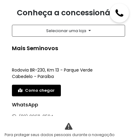
Conheça a concessionária
Selecionar uma loja
Mais Seminovos
Rodovia BR-230, Km 13 - Parque Verde
Cabedelo - Paraíba
Como chegar
WhatsApp
(83) 99611-9594
HORÁRIOS DE FUNCIONAMENTO
Para proteger seus dados pessoais durante a navegação