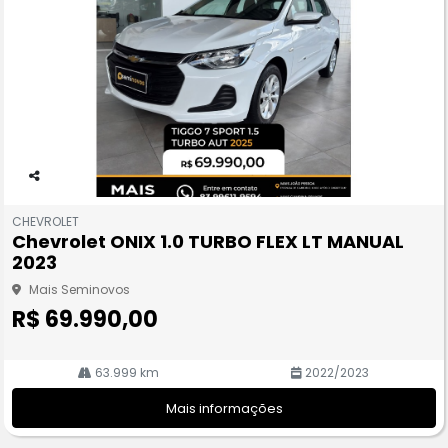
Co
m
CHEVROLET
pa
Chevrolet ONIX 1.0 TURBO FLEX LT MANUAL
rtil
2023
he
Mais Seminovos
R$ 69.990,00
63.999 km
2022/2023
Mais informações