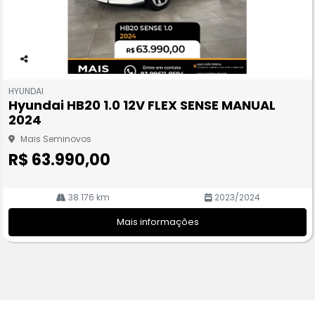
Co
m
HYUNDAI
pa
Hyundai HB20 1.0 12V FLEX SENSE MANUAL
rtil
2024
he
Mais Seminovos
R$ 63.990,00
38.176 km
2023/2024
Mais informações