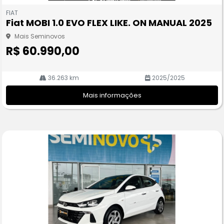
m
FIAT
pa
Fiat MOBI 1.0 EVO FLEX LIKE. ON MANUAL 2025
rtil
he
Mais Seminovos
R$ 60.990,00
36.263 km
2025/2025
Mais informações