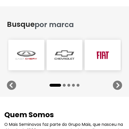
Busque
por marca
templates.template-01.components.carousel.texts
temp
Quem Somos
O Mais Seminovos faz parte do Grupo Mais, que nasceu na