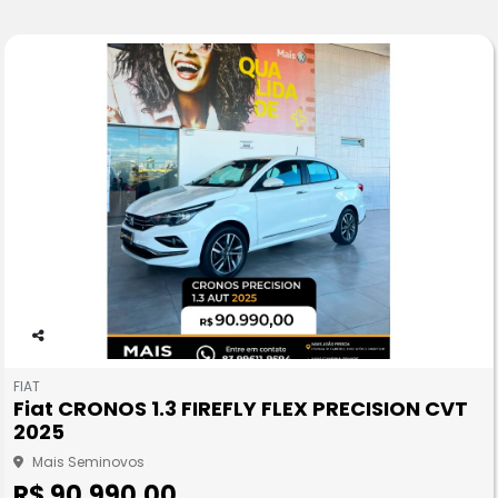
Co
m
FIAT
pa
Fiat CRONOS 1.3 FIREFLY FLEX PRECISION CVT
rtil
2025
he
Mais Seminovos
R$ 90.990,00