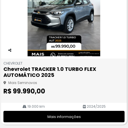
Co
m
CHEVROLET
pa
Chevrolet TRACKER 1.0 TURBO FLEX
rtil
AUTOMÁTICO 2025
he
Mais Seminovos
R$ 99.990,00
19.000 km
2024/2025
Mais informações