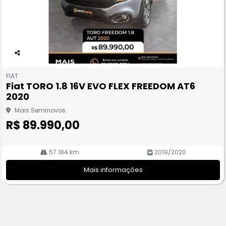
Co
m
FIAT
pa
Fiat TORO 1.8 16V EVO FLEX FREEDOM AT6
rtil
2020
he
Mais Seminovos
R$ 89.990,00
57.184 km
2019/2020
Mais informações