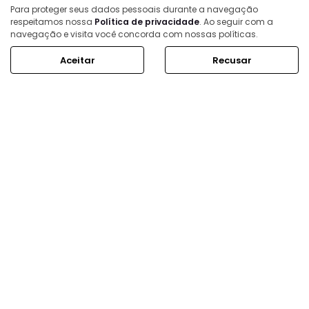
HORÁRIOS DE FUNCIONAMENTO
Para proteger seus dados pessoais durante a navegação
respeitamos nossa
Política de privacidade
. Ao seguir com a
Showroom
navegação e visita você concorda com nossas políticas.
Segunda a sexta, das 8h às 18h.
Aceitar
Recusar
Sábado, das 8h às 14h.
Mais informações sobre essa loja
ESTOQUE
MAPA DO SITE