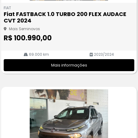
m
FIAT
pa
Fiat FASTBACK 1.0 TURBO 200 FLEX AUDACE
rtil
CVT 2024
he
Mais Seminovos
R$ 100.990,00
69.000 km
2023/2024
Mais informações