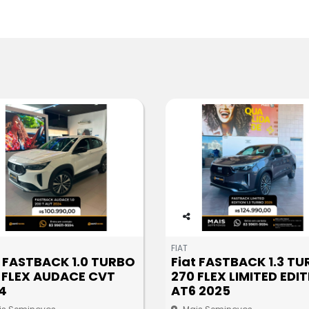
Co
m
FIAT
pa
t FASTBACK 1.0 TURBO
Fiat FASTBACK 1.3 T
rtil
 FLEX AUDACE CVT
270 FLEX LIMITED EDI
he
4
AT6 2025