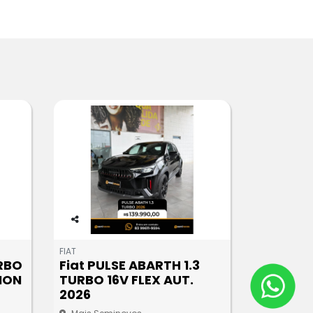
Co
m
FIAT
pa
URBO
Fiat PULSE ABARTH 1.3
rtil
TION
TURBO 16V FLEX AUT.
he
2026