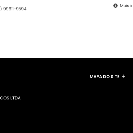
Mais i
) 99611-9594
ESTOQUE
MAPA DO SITE
ICOS LTDA