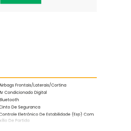
Airbags Frontais/Laterais/Cortina
Ar Condicionado Digital
Bluetooth
Cinto De Seguranca
Controle Eletrônico De Estabilidade (Esp) Com
xílio De Partida