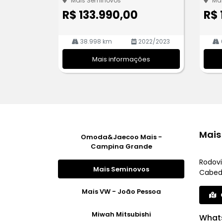
Mais Seminovos
Ma
R$ 133.990,00
R$ 
38.998 km
2022/2023
Mais informações
Mais
Omoda&Jaecoo Mais -
Campina Grande
Rodovi
Mais Seminovos
Cabede
Mais VW - João Pessoa
Miwah Mitsubishi
What