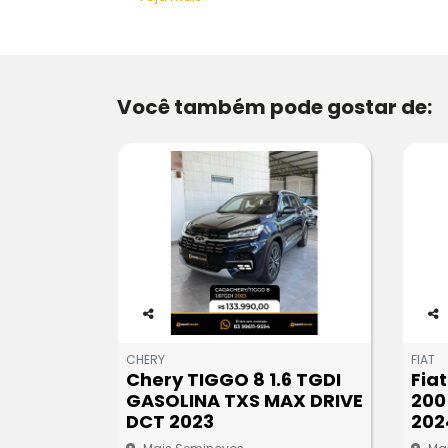
Você também pode gostar de:
Co
Co
m
m
CHERY
FIAT
pa
pa
Chery TIGGO 8 1.6 TGDI
Fia
rtil
rtil
GASOLINA TXS MAX DRIVE
200
he
he
DCT 2023
202