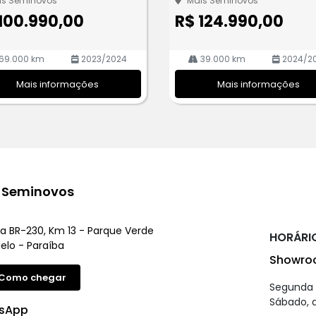
is Seminovos
Mais Seminovos
100.990,00
R$ 124.990,00
69.000 km
2023/2024
39.000 km
2024/2
Mais informações
Mais informações
 Seminovos
a BR-230, Km 13 - Parque Verde
HORÁRI
lo - Paraíba
Showro
Como chegar
Segunda a
Sábado, d
sApp