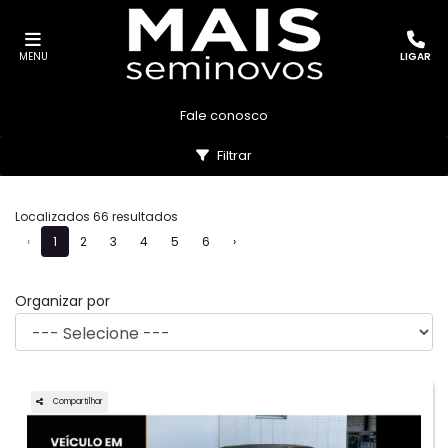
MENU
LIGAR
Fale conosco
Filtrar
Localizados 66 resultados
‹
1
2
3
4
5
6
›
Organizar por
Compartilhar