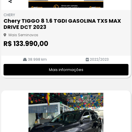
Co
m
CHERY
pa
Chery TIGGO 8 1.6 TGDI GASOLINA TXS MAX
rtil
DRIVE DCT 2023
he
Mais Seminovos
R$ 133.990,00
38.998 km
2022/2023
Mais informações