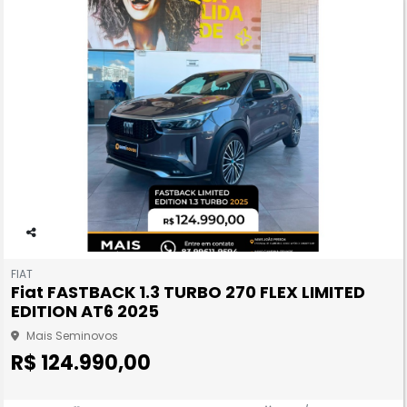
Co
m
FIAT
pa
Fiat FASTBACK 1.3 TURBO 270 FLEX LIMITED
rtil
EDITION AT6 2025
he
Mais Seminovos
R$ 124.990,00