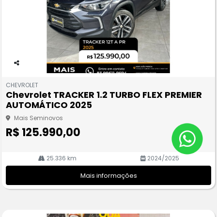
Co
m
CHEVROLET
pa
Chevrolet TRACKER 1.2 TURBO FLEX PREMIER
rtil
AUTOMÁTICO 2025
he
Mais Seminovos
R$ 125.990,00
25.336 km
2024/2025
Mais informações