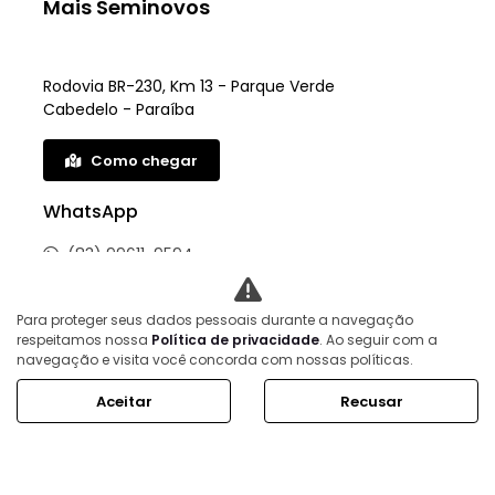
Mais Seminovos
Rodovia BR-230, Km 13 - Parque Verde
Cabedelo - Paraíba
Como chegar
WhatsApp
(83) 99611-9594
HORÁRIOS DE FUNCIONAMENTO
Para proteger seus dados pessoais durante a navegação
respeitamos nossa
Política de privacidade
. Ao seguir com a
Showroom
navegação e visita você concorda com nossas políticas.
Segunda a sexta, das 8h às 18h.
Aceitar
Recusar
Sábado, das 8h às 14h.
Mais informações sobre essa loja