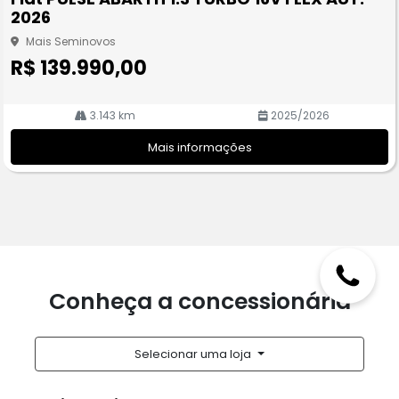
rtil
2026
he
Mais Seminovos
R$ 139.990,00
3.143 km
2025/2026
Mais informações
Conheça a concessionária
Selecionar uma loja