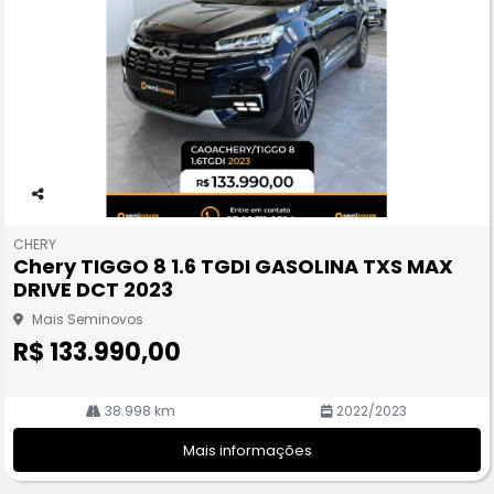
Co
m
CHERY
pa
Chery TIGGO 8 1.6 TGDI GASOLINA TXS MAX
rtil
DRIVE DCT 2023
he
Mais Seminovos
R$ 133.990,00
38.998 km
2022/2023
Mais informações