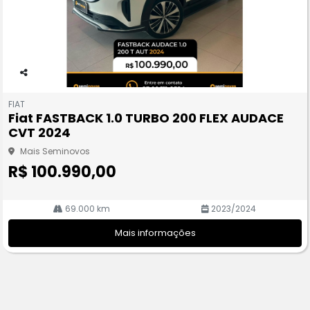
Co
m
FIAT
pa
Fiat FASTBACK 1.0 TURBO 200 FLEX AUDACE
rtil
CVT 2024
he
Mais Seminovos
R$ 100.990,00
69.000 km
2023/2024
Mais informações