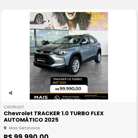
Co
m
CHEVROLET
pa
Chevrolet TRACKER 1.0 TURBO FLEX
rtil
AUTOMÁTICO 2025
he
Mais Seminovos
R$ 99.990,00