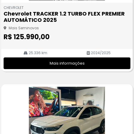
m
CHEVROLET
pa
Chevrolet TRACKER 1.2 TURBO FLEX PREMIER
rtil
AUTOMÁTICO 2025
he
Mais Seminovos
R$ 125.990,00
25.336 km
2024/2025
Mais informações