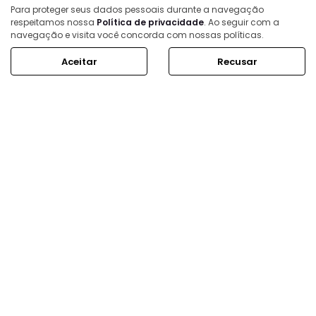
HORÁRIOS DE FUNCIONAMENTO
Para proteger seus dados pessoais durante a navegação
respeitamos nossa
Política de privacidade
. Ao seguir com a
Showroom
navegação e visita você concorda com nossas políticas.
Segunda a sexta, das 8h às 18h.
Aceitar
Recusar
Sábado, das 8h às 14h.
Mais informações sobre essa loja
ESTOQUE
MAPA DO SITE