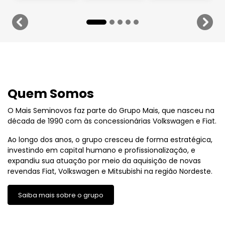
templates.template-01.components.carousel.texts
temp
Quem Somos
O Mais Seminovos faz parte do Grupo Mais, que nasceu na
década de 1990 com às concessionárias Volkswagen e Fiat.
Ao longo dos anos, o grupo cresceu de forma estratégica,
investindo em capital humano e profissionalização, e
expandiu sua atuação por meio da aquisição de novas
revendas Fiat, Volkswagen e Mitsubishi na região Nordeste.
Saiba mais sobre o grupo