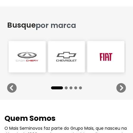
Busque
por marca
templates.template-01.components.carousel.texts
temp
Quem Somos
O Mais Seminovos faz parte do Grupo Mais, que nasceu na